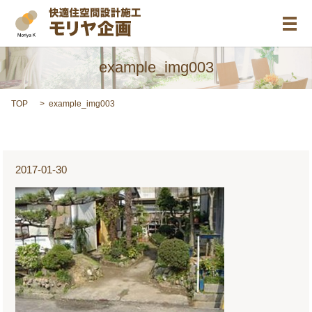
メ
example_img003
TOP
example_img003
2017-01-30