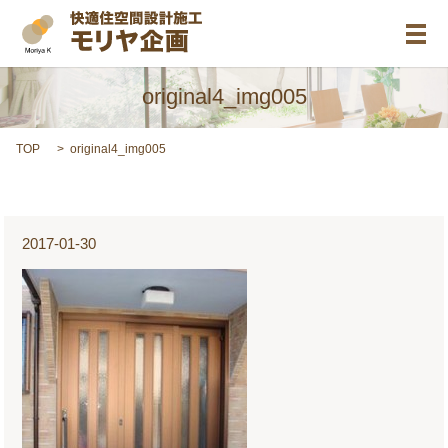
メ
original4_img005
TOP
original4_img005
2017-01-30