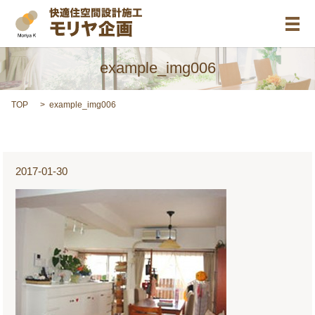
メ
example_img006
TOP
example_img006
2017-01-30