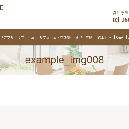
愛知県豊田
tel 0
リアフリーリフォーム
リフォーム・増改築
修理・営繕
施工例
Q&A
example_img008