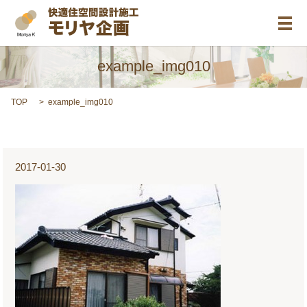
メ
example_img010
TOP
example_img010
2017-01-30