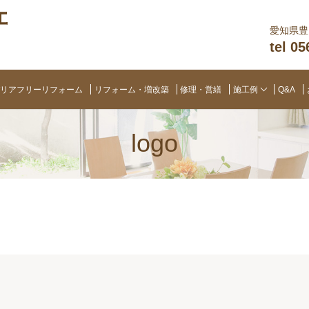
愛知県豊田
tel 0
リアフリーリフォーム
リフォーム・増改築
修理・営繕
施工例
Q&A
logo